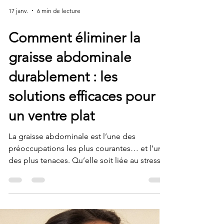
17 janv.
6 min de lecture
Comment éliminer la
graisse abdominale
durablement : les
solutions efficaces pour
un ventre plat
La graisse abdominale est l’une des
préoccupations les plus courantes… et l’une
des plus tenaces. Qu’elle soit liée au stress, à
l’alimentation, aux hormones ou au manque
de temps pour soi, elle résiste souvent aux
régimes, aux exercices et aux bonnes
résolutions. Heureusement, il existe
aujourd’hui des traitements minceur non