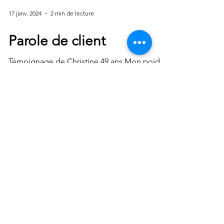
17 janv. 2024
2 min de lecture
Parole de client
Témoignage de Christine 49 ans Mon poids
m’a toujours posé un problème depuis que
je suis adolescente. J’ai le sentiment d’avoir
tout...