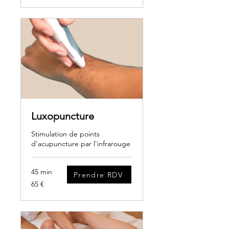
Luxopuncture
Stimulation de points
d'acupuncture par l'infrarouge
45 min
Prendre RDV
65
65 €
euros