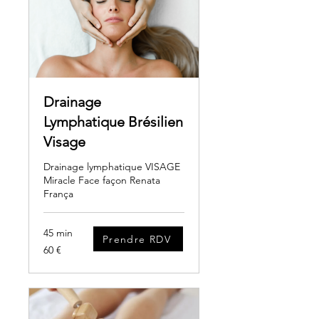
Drainage
Lymphatique Brésilien
Visage
Drainage lymphatique VISAGE
Miracle Face façon Renata
França
45 min
Prendre RDV
60
60 €
euros