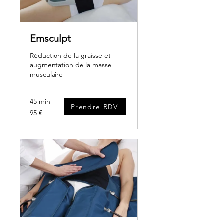
Emsculpt
Réduction de la graisse et
augmentation de la masse
musculaire
45 min
Prendre RDV
95
95 €
euros