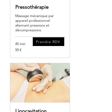
Pressothérapie
Massage mécanique par
appareil professionnel
alternant pressions et
décompressions
Prendre RDV
45 min
50
50 €
euros
Lipocavitation