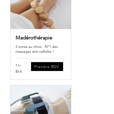
Madérothérapie
2 zones au choix : N°1 des
massages anti-cellulite !
1 h
Prendre RDV
85
85 €
euros