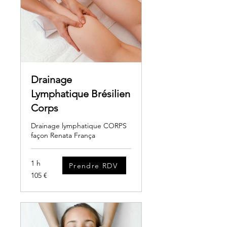
Drainage
Lymphatique Brésilien
Corps
Drainage lymphatique CORPS
façon Renata França
1 h
Prendre RDV
105
105 €
euros