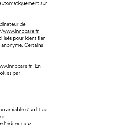
ler automatiquement sur
rdinateur de
//
www.innocare.fr.
lisés pour identifier
c anonyme. Certains
ww.innocare.fr.
En
ookies par
on amiable d’un litige
re.
e l’éditeur aux