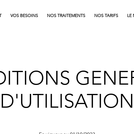
T
VOS BESOINS
NOS TRAITEMENTS
NOS TARIFS
LE
ITIONS GENE
D'UTILISATIO