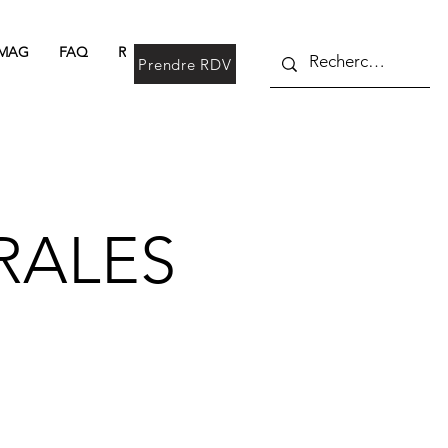
 MAG
FAQ
Réservation en ligne
Plus
Prendre RDV
RALES
N