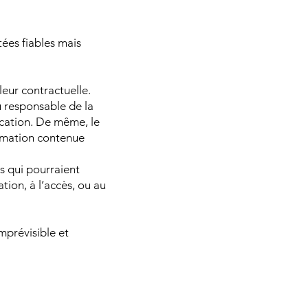
tées fiables mais
leur contractuelle.
u responsable de la
lication. De même, le
formation contenue
s qui pourraient
ation, à l’accès, ou au
mprévisible et