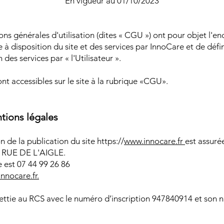
Γ
En vigueur au 01/10/2023
ons générales d'utilisation (dites « CGU ») ont pour objet l'e
à disposition du site et des services par InnoCare et de défin
n des services par « l'Utilisateur ».
t accessibles sur le site à la rubrique «CGU».
ntions légales
on de la publication du site https://
www.innocare.fr
est assur
4 RUE DE L'AIGLE.
est 07 44 99 26 86
nnocare.fr.
jettie au RCS avec le numéro d’inscription 947840914 et son