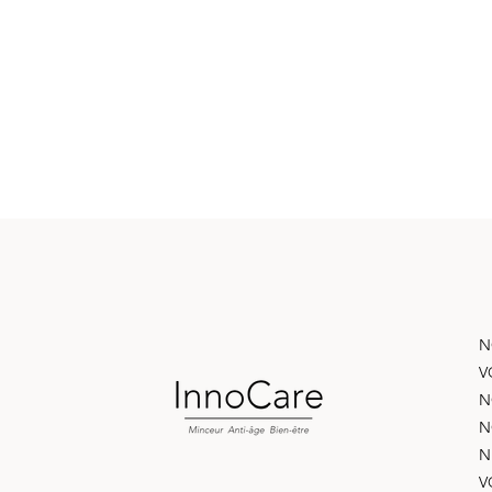
N
V
N
N
N
V